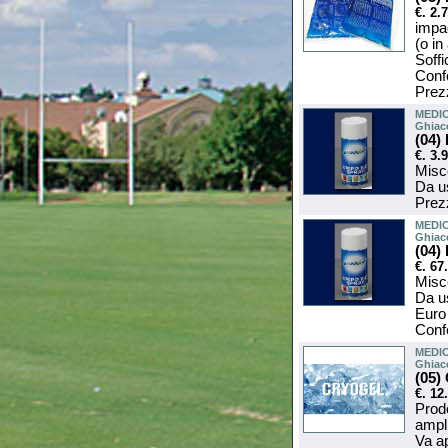
€. 2.
impac
(o in
Soffi
Confe
Prezz
MEDIC
Ghiac
(04
€. 3.
Misce
Da us
Prezz
MEDIC
Ghiac
(04)
€. 67
Misce
Da us
Euro
Conf
MEDIC
Ghiac
(05)
€. 12
Prodo
ampli
Va ap