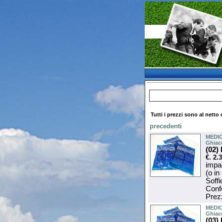
Tutti i prezzi sono al netto 
precedenti
MEDIC
Ghiac
(02)
€. 2.
impac
(o in
Soffi
Confe
Prezz
MEDIC
Ghiac
(03)