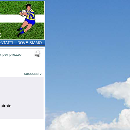
NTATTI
DOVE SIAMO
a per prezzo
successivi
strato.