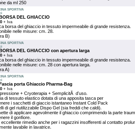
one da ml 250
INA SPORTIVA
ci
) BORSA DEL GHIACCIO
20
+ Iva
ca borsa del ghiaccio in tessuto impermeabile di grande resistenza.
nibile nelle misure: cm. 28.
ra B)
INA SPORTIVA
ci
 BORSA DEL GHIACCIO con apertura larga
40
+ Iva
ca borsa del ghiaccio in tessuto impermeabile di grande resistenza.
nibile nelle misure: cm. 28 con apertura larga.
ra A)
INA SPORTIVA
ci
 Fascia porta Ghiaccio Pharma-Bag
00
+ Iva
ressione + Cryoterapia + SemplicitÃ d'uso.
a di tessuto elastico dotata di una apposita tasca per
nere i sacchetti di giaccio istantaneo Instant Cold Pack
lli di gel riutilizzabile Dispo Gel (sia freddi che caldi).
ette di applicare agevolmente il ghiaccio comprimendo la parte traum
nere il gonfiore.
 eccellente rimedio anche per i ragazzini insofferenti al contatto prolu
mente lavabile in lavatrice.