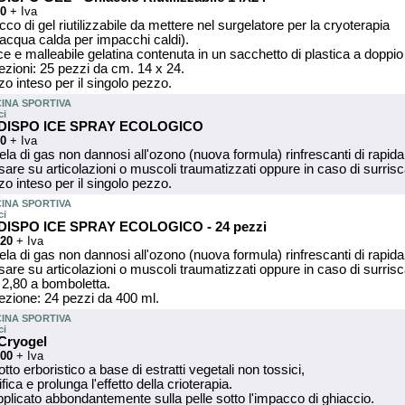
70
+ Iva
co di gel riutilizzabile da mettere nel surgelatore per la cryoterapia
 acqua calda per impacchi caldi).
ce e malleabile gelatina contenuta in un sacchetto di plastica a doppio 
zioni: 25 pezzi da cm. 14 x 24.
o inteso per il singolo pezzo.
INA SPORTIVA
ci
) DISPO ICE SPRAY ECOLOGICO
90
+ Iva
la di gas non dannosi all'ozono (nuova formula) rinfrescanti di rapid
are su articolazioni o muscoli traumatizzati oppure in caso di surris
o inteso per il singolo pezzo.
INA SPORTIVA
ci
 DISPO ICE SPRAY ECOLOGICO - 24 pezzi
.20
+ Iva
la di gas non dannosi all'ozono (nuova formula) rinfrescanti di rapid
are su articolazioni o muscoli traumatizzati oppure in caso di surris
 2,80 a bomboletta.
ezione: 24 pezzi da 400 ml.
INA SPORTIVA
ci
 Cryogel
.00
+ Iva
tto erboristico a base di estratti vegetali non tossici,
fica e prolunga l'effetto della crioterapia.
plicato abbondantemente sulla pelle sotto l'impacco di ghiaccio.