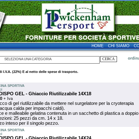
HOME
CHI SIAMO
CO
ordin
SELEZIONA UNA CATEGORIA
di I.V.A. (22%) E al netto delle spese di trasporto.
INA SPORTIVA
ci
 DISPO GEL - Ghiaccio Riutilizzabile 14X18
30
+ Iva
co di gel riutilizzabile da mettere nel surgelatore per la cryoterapia
 acqua calda per impacchi caldi).
ce e malleabile gelatina contenuta in un sacchetto di plastica a doppio 
zioni: 25 pezzi da cm. 14 x 18.
o inteso per il singolo pezzo.
INA SPORTIVA
ci
 DISPO GEL - Ghiaccio Riutilizzabile 14X24