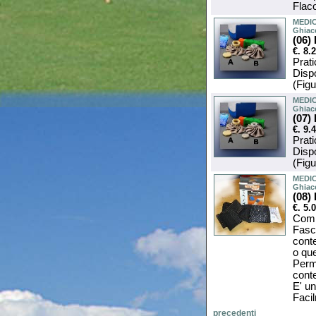
Flac
MEDIC
Ghiac
(06
€. 8.
Prati
Dispo
(Figu
MEDIC
Ghiac
(07)
€. 9.
Prati
Dispo
(Figu
MEDIC
Ghiac
(08)
€. 5.
Comp
Fasci
conte
o que
Perm
conte
E' un
Facil
precedenti